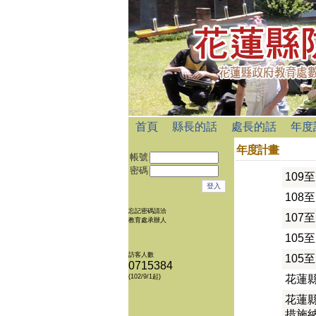
首頁
縣長的話
處長的話
年度
年度計畫
帳號
密碼
109
108
忘記密碼請洽
107
教育處承辦人
105
訪客人數
105
0715384
(102/9/1起)
花蓮縣
花蓮
措施