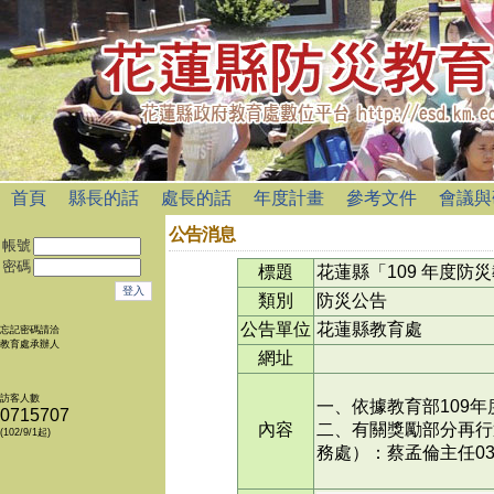
首頁
縣長的話
處長的話
年度計畫
參考文件
會議與
公告消息
帳號
密碼
標題
花蓮縣「109 年度
類別
防災公告
公告單位
花蓮縣教育處
忘記密碼請洽
教育處承辦人
網址
訪客人數
一、依據教育部109
0715707
內容
二、有關獎勵部分再行
(102/9/1起)
務處）：蔡孟倫主任03-8