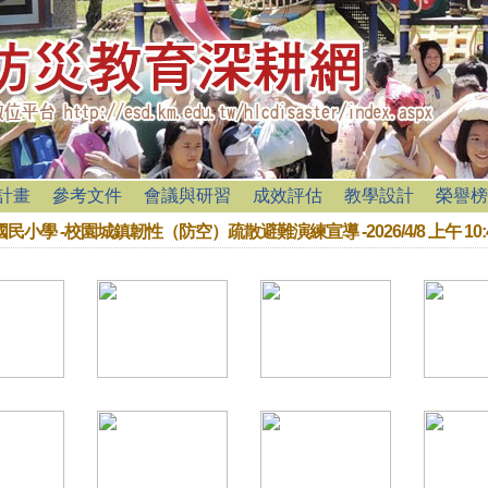
計畫
參考文件
會議與研習
成效評估
教學設計
榮譽榜
國民小學
-
校園城鎮韌性（防空）疏散避難演練宣導
-
2026/4/8 上午 10: