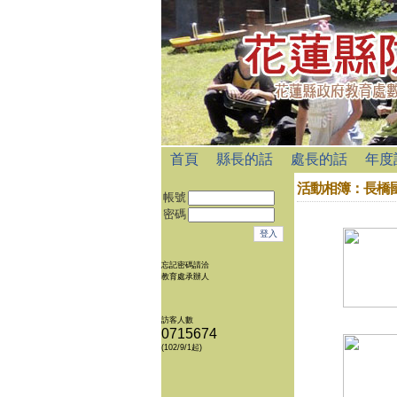
首頁
縣長的話
處長的話
年度
活動相簿：
長橋
帳號
密碼
忘記密碼請洽
教育處承辦人
訪客人數
0715674
(102/9/1起)