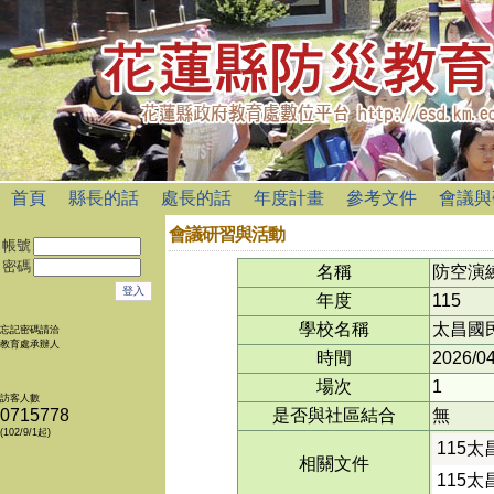
首頁
縣長的話
處長的話
年度計畫
參考文件
會議與
會議研習與活動
帳號
密碼
名稱
防空演
年度
115
學校名稱
太昌國
忘記密碼請洽
教育處承辦人
時間
2026/04
場次
1
訪客人數
0715778
是否與社區結合
無
(102/9/1起)
115
相關文件
115太