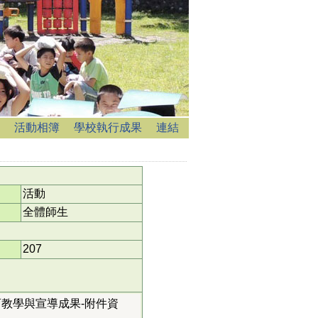
活動相簿
學校執行成果
連結
活動
全體師生
207
育教學與宣導成果-附件資