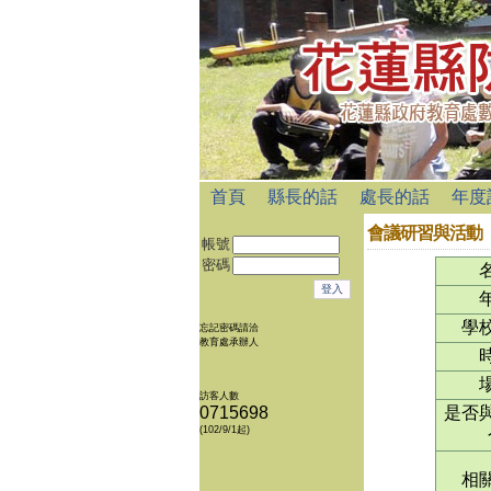
首頁
縣長的話
處長的話
年度
會議研習與活動
帳號
密碼
學
忘記密碼請洽
教育處承辦人
訪客人數
0715698
是否
(102/9/1起)
相