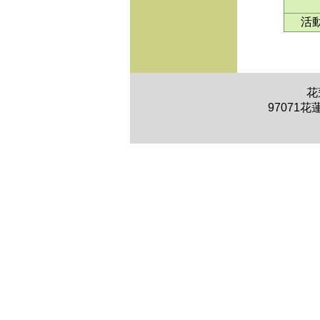
活
花
97071花