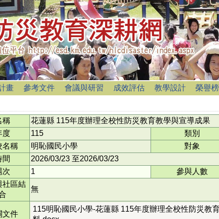
計畫
參考文件
會議與研習
成效評估
教學設計
榮譽榜
名稱
花蓮縣 115年度辦理全校性防災教育教學與宣導成果
年度
115
類別
校名稱
明恥國民小學
對象
時間
2026/03/23
至
2026/03/23
場次
1
參與人數
與社區結
無
合
115明恥國民小學-花蓮縣 115年度辦理全校性防災教
關文件