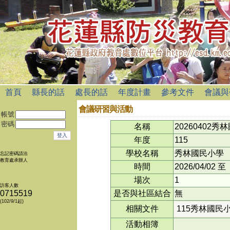
首頁
縣長的話
處長的話
年度計畫
參考文件
會議與
會議研習與活動
帳號
密碼
名稱
2026040
年度
115
學校名稱
秀林國民小學
忘記密碼請洽
教育處承辦人
時間
2026/04/02
至
場次
1
訪客人數
0715519
是否與社區結合
無
(102/9/1起)
相關文件
115秀林國民小
活動相簿