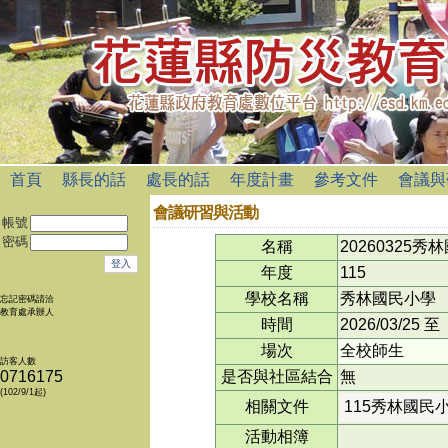
首頁
縣長的話
處長的話
年度計畫
參考文件
會議與
會議研習與活動
帳號
密碼
名稱
2026032
年度
115
學校名稱
秀林國民小學
忘記密碼請洽
教育處承辦人
時間
2026/03/25
至
場次
全校師生
訪客人數
0716175
是否與社區結合
無
(102/9/1起)
相關文件
115秀林國民小
活動相簿