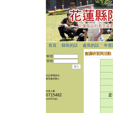
首頁
縣長的話
處長的話
年度
會議研習與活動
帳號
密碼
忘記密碼請洽
教育處承辦人
訪客人數
0715482
是
(102/9/1起)