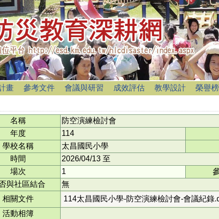
計畫
參考文件
會議與研習
成效評估
教學設計
榮譽榜
名稱
防空演練檢討會
年度
114
學校名稱
太昌國民小學
時間
2026/04/13
至
場次
1
否與社區結合
無
相關文件
114太昌國民小學-防空演練檢討會-會議紀錄.d
活動相簿