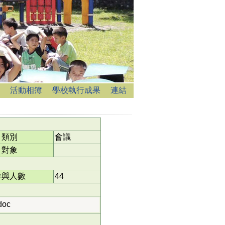
活動相簿
學校執行成果
連結
類別
會議
對象
參與人數
44
oc