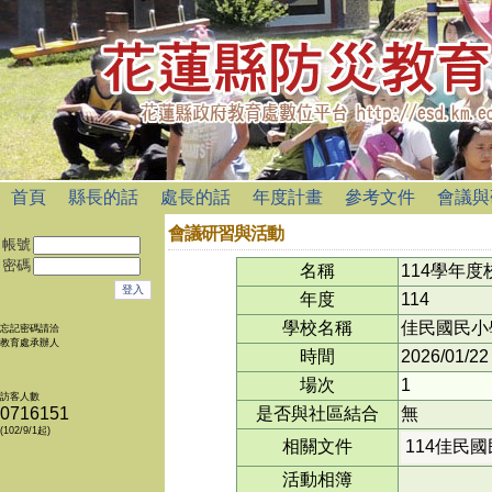
首頁
縣長的話
處長的話
年度計畫
參考文件
會議與
會議研習與活動
帳號
密碼
名稱
114學年
年度
114
學校名稱
佳民國民小
忘記密碼請洽
教育處承辦人
時間
2026/01/22
場次
1
訪客人數
0716151
是否與社區結合
無
(102/9/1起)
相關文件
114佳民國
活動相簿