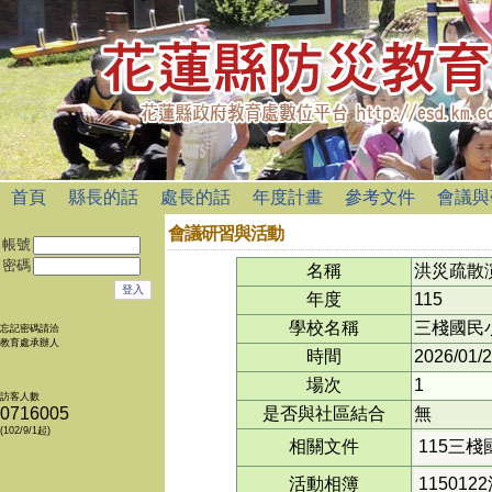
首頁
縣長的話
處長的話
年度計畫
參考文件
會議與
會議研習與活動
帳號
密碼
名稱
洪災疏散
年度
115
學校名稱
三棧國民
忘記密碼請洽
教育處承辦人
時間
2026/01/
場次
1
訪客人數
0716005
是否與社區結合
無
(102/9/1起)
相關文件
115三棧
活動相簿
11501