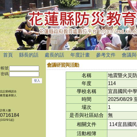
首頁
縣長的話
處長的話
年度計畫
參考文件
會議與
會議研習與活動
帳號
密碼
名稱
地震暨火災
年度
114
學校名稱
宜昌國民中
忘記密碼請洽
教育處承辦人
時間
2025/08/29
場次
1
訪客人數
0716184
是否與社區結合
無
(102/9/1起)
相關文件
114宜昌國
活動相簿