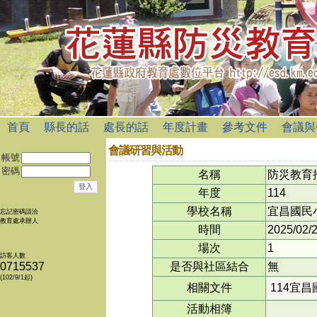
首頁
縣長的話
處長的話
年度計畫
參考文件
會議與
會議研習與活動
帳號
密碼
名稱
防災教育
年度
114
學校名稱
宜昌國民
忘記密碼請洽
教育處承辦人
時間
2025/02/
場次
1
訪客人數
0715537
是否與社區結合
無
(102/9/1起)
相關文件
114宜昌
活動相簿