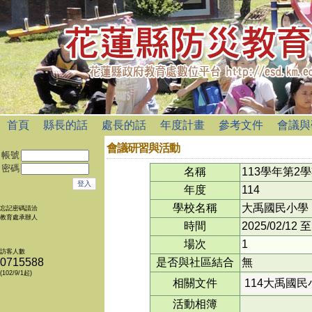
首頁
縣長的話
處長的話
年度計畫
參考文件
會議與
會議研習與活動
帳號
密碼
名稱
113學年第
年度
114
學校名稱
大禹國民小學
忘記密碼請洽
教育處承辦人
時間
2025/02/12
至
場次
1
訪客人數
0715588
是否與社區結合
無
(102/9/1起)
相關文件
114大禹國民
活動相簿