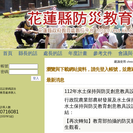
首頁
縣長的話
處長的話
年度計畫
參考文件
會議與
建議使用 chro
帳號
瀏覽與下載網站資料，請先登入帳號，並應
密碼
最新消息
忘記密碼請洽
112年水土保持與防災創意教具
教育處承辦人
行政院農業部農材發展及水土保持
水土保持與防災教育創意教具設
訪客人數
0716081
結：
(102/9/1起)
【再次轉知】教育部拍攝的防災
生觀看。