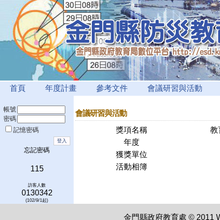
首頁
年度計畫
參考文件
會議研習與活動
帳號
會議研習與活動
密碼
獎項名稱
教
記憶密碼
年度
忘記密碼
獲獎單位
活動相簿
115
訪客人數
0130342
(102/9/1起)
金門縣政府教育處 © 2011 WWW.