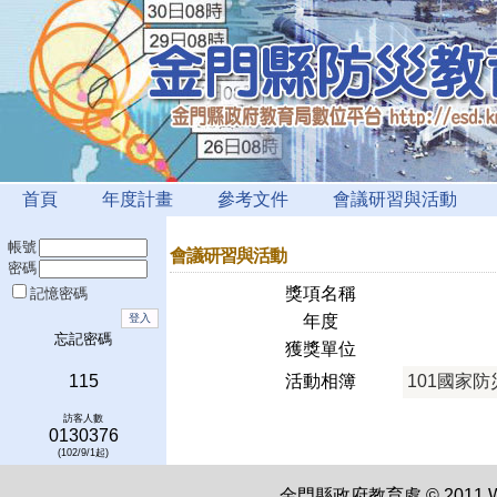
首頁
年度計畫
參考文件
會議研習與活動
帳號
會議研習與活動
密碼
獎項名稱
記憶密碼
年度
忘記密碼
獲獎單位
115
活動相簿
101國家
訪客人數
0130376
(102/9/1起)
金門縣政府教育處 © 2011 WWW.